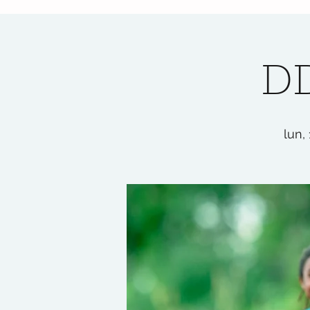
DD
lun,