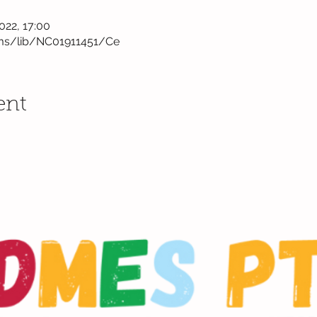
022, 17:00
ms/lib/NC01911451/Ce
ent