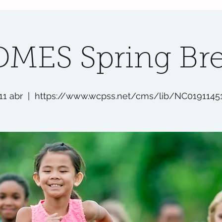
MES Spring Br
 11 abr
  |  
https://www.wcpss.net/cms/lib/NC0191145