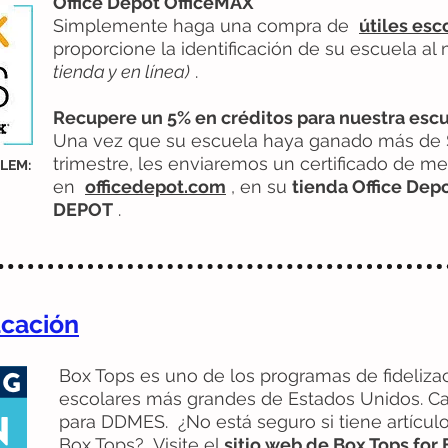
Office Depot OfficeMAX
Simplemente haga una compra de
útiles esc
proporcione la identificación de su escuela 
tienda y en línea)
.
Recupere un 5% en créditos para nuestra escu
Una vez que su escuela haya ganado más de $ 
trimestre, les enviaremos un certificado de m
ELEM:
en
officedepot.com
, en su
tienda Office Dep
DEPOT
.
ucación
Box Tops es uno de los programas de fideliza
escolares más grandes de Estados Unidos. Ca
para DDMES. ¿No está seguro si tiene artícul
Box Tops? Visite el
sitio web de Box Tops for