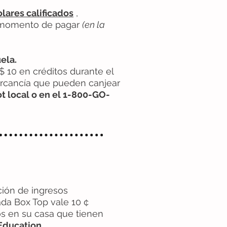
olares calificados
,
al momento de pagar
(en la
ela.
10 en créditos durante el
ercancía que pueden canjear
ot local o en el 1-800-GO-
ción de ingresos
da Box Top vale 10 ¢
os en su casa que tienen
 Education