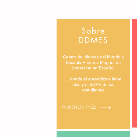
Sobre
DDMES
Centro de Idiomas del Mundo y
Escuela Primaria Magnet de
Inmersión en Español
... donde el aprendizaje tiene
alas y el SOAR de los
estudiantes
Aprende más