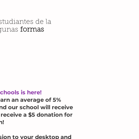
tudiantes de la
lgunas
formas
chools is here!
earn an average of 5%
d our school will receive
 receive a $5 donation for
n!
nsion to your desktop and