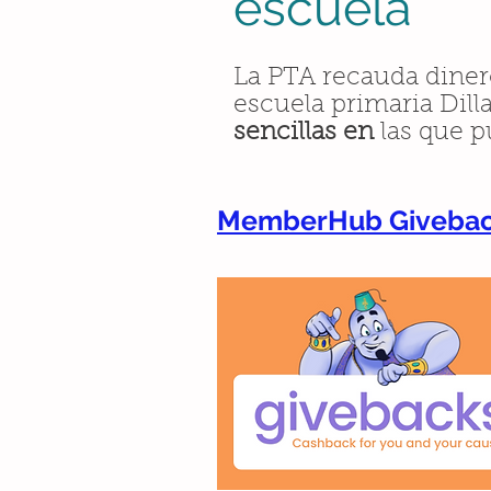
escuela
La PTA recauda dinero
escuela primaria Dill
sencillas en
las que p
MemberHub Giveba