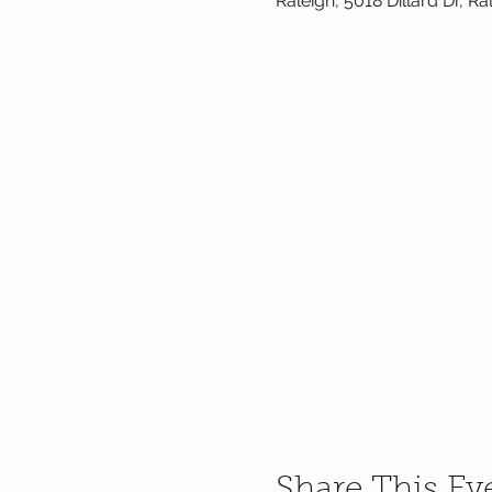
Raleigh, 5018 Dillard Dr, 
Share This Ev