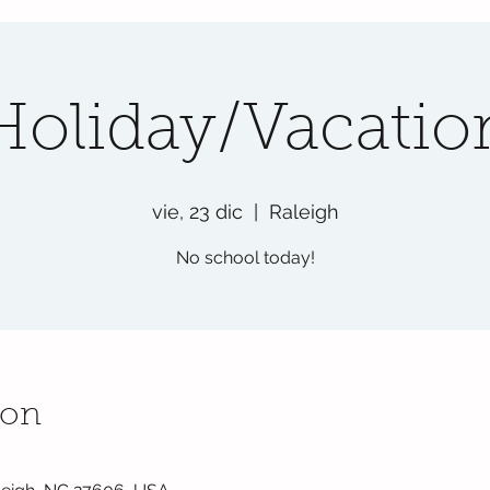
Holiday/Vacatio
vie, 23 dic
  |  
Raleigh
No school today!
ion